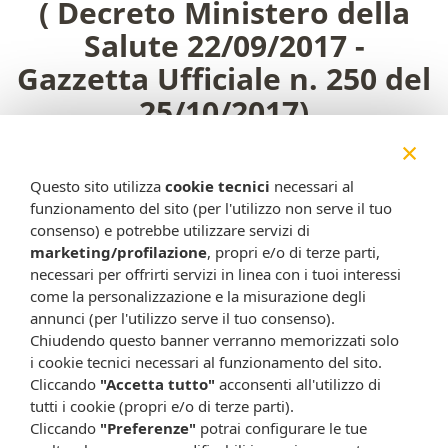
( Decreto Ministero della
Salute 22/09/2017 -
Gazzetta Ufficiale n. 250 del
25/10/2017)
Durante tali orari la
×
Farmacia risponde solo
Questo sito utilizza
cookie tecnici
necessari al
dietro presentazione di
funzionamento del sito (per l'utilizzo non serve il tuo
consenso) e potrebbe utilizzare servizi di
ricetta medica urgente
marketing/profilazione
, propri e/o di terze parti,
oltre che nei casi di
necessari per offrirti servizi in linea con i tuoi interessi
come la personalizzazione e la misurazione degli
manifesta necessità
annunci (per l'utilizzo serve il tuo consenso).
(L.R. n. 45 del 18.08.1997)
Chiudendo questo banner verranno memorizzati solo
i cookie tecnici necessari al funzionamento del sito.
Cliccando
"Accetta tutto"
acconsenti all'utilizzo di
tutti i cookie (propri e/o di terze parti).
Cliccando
"Preferenze"
potrai configurare le tue
SERVIZIO NON DISPONIBILE