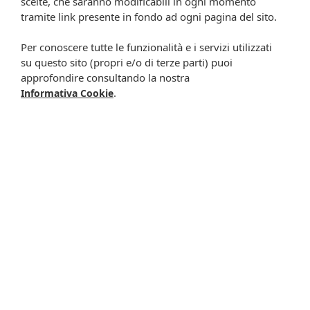
scelte, che saranno modificabili in ogni momento
tramite link presente in fondo ad ogni pagina del sito.
Per conoscere tutte le funzionalità e i servizi utilizzati
su questo sito (propri e/o di terze parti) puoi
approfondire consultando la nostra
.
Informativa Cookie
Naviga nel sito
SERVIZI
PRENOTA E RITIRA
EVENTI
CARTA FEDELTÀ
CONSIGLI
CONTATTI
ORARI
TURNI
CHI SIAMO
GALLERY
Servizio clienti