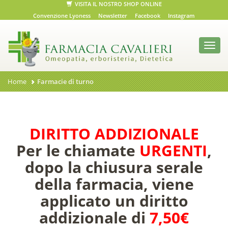
VISITA IL NOSTRO SHOP ONLINE
Convenzione Lyoness
Newsletter
Facebook
Instagram
Toggl
navig
Home
Farmacie di turno
DIRITTO ADDIZIONALE
Per le chiamate
URGENTI
,
dopo la chiusura serale
della farmacia, viene
applicato un diritto
addizionale di
7,50€