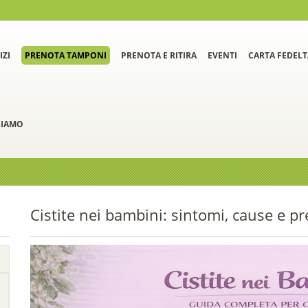
IZI
PRENOTA TAMPONI
PRENOTA E RITIRA
EVENTI
CARTA FEDELT
SIAMO
Cistite nei bambini: sintomi, cause e p