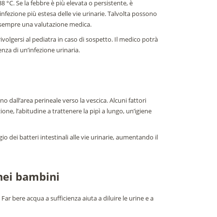
 °C. Se la febbre è più elevata o persistente, è
infezione più estesa delle vie urinarie. Talvolta possono
e sempre una valutazione medica.
ivolgersi al pediatra in caso di sospetto. Il medico potrà
nza di un’infezione urinaria.
o dall’area perineale verso la vescica. Alcuni fattori
ne, l’abitudine a trattenere la pipì a lungo, un’igiene
io dei batteri intestinali alle vie urinarie, aumentando il
 nei bambini
ar bere acqua a sufficienza aiuta a diluire le urine e a