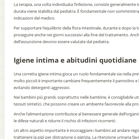
La terapia, una volta individuata l’infezione, consiste generalmente in
durata viene stabilita dal pediatra. È fondamentale non somministrare
indicazioni del medico.
Per supportare l’equilibrio della flora intestinale, durante e dopo la 
proseguire anche nei giorni successivi alla fine del trattamento. Anch
dell’assunzione devono essere valutate dal pediatra.
Igiene intima e abitudini quotidiane
Una corretta igiene intima gioca un ruolo fondamentale sia nella pre
molto piccoli è importante cambiare frequentemente il pannolino e l
evitando detergenti aggressivi.
Nei bambini più grandi, soprattutto nelle bambine, è consigliabile util
tessuti sintetici, che possono creare un ambiente favorevole alla prol
Anche l’alimentazione contribuisce al benessere generale dell’organ
le difese naturali e ridurre il rischio di infezioni ricorrenti.
Un altro aspetto importante è incoraggiare i bambini ad andare rego
trattenere la pipì per distrazione o pigrizia. La ritenzione urinaria fa