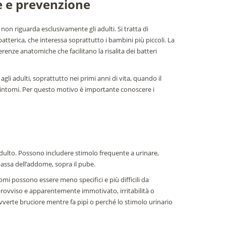
se e prevenzione
non riguarda esclusivamente gli adulti. Si tratta di
 batterica, che interessa soprattutto i bambini più piccoli. La
renze anatomiche che facilitano la risalita dei batteri
gli adulti, soprattutto nei primi anni di vita, quando il
sintomi. Per questo motivo è importante conoscere i
l’adulto. Possono includere stimolo frequente a urinare,
bassa dell’addome, sopra il pube.
tomi possono essere meno specifici e più difficili da
improvviso e apparentemente immotivato, irritabilità o
verte bruciore mentre fa pipì o perché lo stimolo urinario