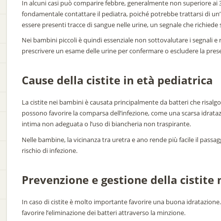
In alcuni casi può comparire febbre, generalmente non superiore ai 38
fondamentale contattare il pediatra, poiché potrebbe trattarsi di un’
essere presenti tracce di sangue nelle urine, un segnale che richied
Nei bambini piccoli è quindi essenziale non sottovalutare i segnali e r
prescrivere un esame delle urine per confermare o escludere la prese
Cause della cistite in età pediatrica
La cistite nei bambini è causata principalmente da batteri che risalgon
possono favorire la comparsa dell’infezione, come una scarsa idratazio
intima non adeguata o l’uso di biancheria non traspirante.
Nelle bambine, la vicinanza tra uretra e ano rende più facile il passagg
rischio di infezione.
Prevenzione e gestione della cistite
In caso di cistite è molto importante favorire una buona idratazione. F
favorire l’eliminazione dei batteri attraverso la minzione.