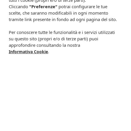
e skincare corretta
Cliccando
"Preferenze"
potrai configurare le tue
Olio di mandorle dolci: proprietà, usi e benefici
scelte, che saranno modificabili in ogni momento
tramite link presente in fondo ad ogni pagina del sito.
Pelle lucida: cause, skincare corretta e consigli pratici per il
viso
Per conoscere tutte le funzionalità e i servizi utilizzati
su questo sito (propri e/o di terze parti) puoi
Capelli perfetti anche in estate
approfondire consultando la nostra
.
Informativa Cookie
Mani perfette in inverno: come proteggerle da freddo e
screpolature
Acqua micellare: cos’è, come funziona e quando usarla nella
skincare
Capillari rotti: cause, prevenzione e rimedi utili per la fragilità
capillare
Olio di Argan: benefici, proprietà e utilizzi per pelle, capelli e
unghie
Consigli vari