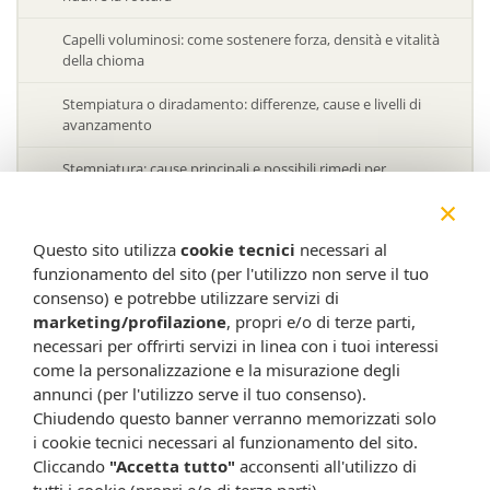
Capelli voluminosi: come sostenere forza, densità e vitalità
della chioma
Stempiatura o diradamento: differenze, cause e livelli di
avanzamento
Stempiatura: cause principali e possibili rimedi per
rallentarne la progressione
×
Organi emuntori e depurazione: il ruolo della linfa di betulla
Questo sito utilizza
cookie tecnici
necessari al
funzionamento del sito (per l'utilizzo non serve il tuo
Acido ialuronico: proprietà, utilizzi e benefici per pelle e
consenso) e potrebbe utilizzare servizi di
articolazioni
marketing/profilazione
, propri e/o di terze parti,
Acido ialuronico: cos’è, a cosa serve e differenze tra alto e
necessari per offrirti servizi in linea con i tuoi interessi
basso peso molecolare
come la personalizzazione e la misurazione degli
annunci (per l'utilizzo serve il tuo consenso).
Trattamenti viso in base all’età: come adattare la skincare nel
Chiudendo questo banner verranno memorizzati solo
tempo
i cookie tecnici necessari al funzionamento del sito.
Cliccando
"Accetta tutto"
acconsenti all'utilizzo di
Invecchiamento cutaneo: come rallentarlo con prevenzione
tutti i cookie (propri e/o di terze parti).