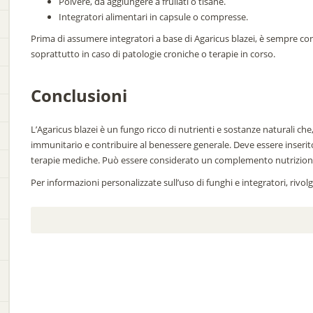
Polvere, da aggiungere a frullati o tisane.
Integratori alimentari in capsule o compresse.
Prima di assumere integratori a base di Agaricus blazei, è sempre co
soprattutto in caso di patologie croniche o terapie in corso.
Conclusioni
L’Agaricus blazei è un fungo ricco di nutrienti e sostanze naturali ch
immunitario e contribuire al benessere generale. Deve essere inserito 
terapie mediche. Può essere considerato un complemento nutrizional
Per informazioni personalizzate sull’uso di funghi e integratori, rivol