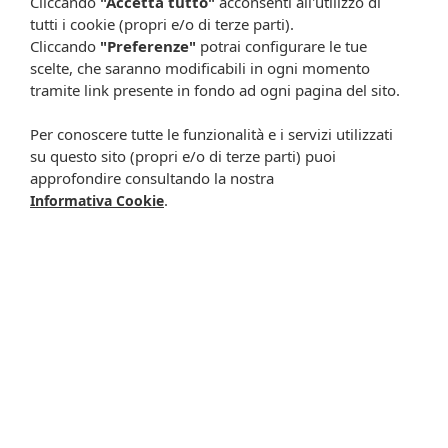
Cliccando
"Accetta tutto"
acconsenti all'utilizzo di
tutti i cookie (propri e/o di terze parti).
Capelli voluminosi: come sostenere forza, densità e vitalità
Cliccando
"Preferenze"
potrai configurare le tue
della chioma
scelte, che saranno modificabili in ogni momento
tramite link presente in fondo ad ogni pagina del sito.
Stempiatura o diradamento: differenze, cause e livelli di
avanzamento
Per conoscere tutte le funzionalità e i servizi utilizzati
Stempiatura: cause principali e possibili rimedi per
su questo sito (propri e/o di terze parti) puoi
rallentarne la progressione
approfondire consultando la nostra
.
Informativa Cookie
Organi emuntori e depurazione: il ruolo della linfa di betulla
Acido ialuronico: proprietà, utilizzi e benefici per pelle e
articolazioni
Acido ialuronico: cos’è, a cosa serve e differenze tra alto e
basso peso molecolare
Trattamenti viso in base all’età: come adattare la skincare nel
tempo
Invecchiamento cutaneo: come rallentarlo con prevenzione