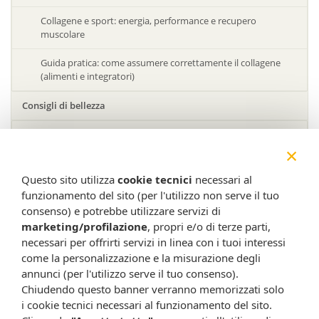
Collagene e sport: energia, performance e recupero
muscolare
Guida pratica: come assumere correttamente il collagene
(alimenti e integratori)
Consigli di bellezza
Benessere del corpo: pancia, cellulite e cura dei piedi con
×
consigli pratici
Rimedi cellulite: come affrontarla in modo consapevole e
Questo sito utilizza
cookie tecnici
necessari al
progressivo
funzionamento del sito (per l'utilizzo non serve il tuo
consenso) e potrebbe utilizzare servizi di
Come rinforzare le unghie: rimedi utili e buone abitudini
marketing/profilazione
, propri e/o di terze parti,
quotidiane
necessari per offrirti servizi in linea con i tuoi interessi
come la personalizzazione e la misurazione degli
Skincare in inverno: come adattare la routine alla stagione
annunci (per l'utilizzo serve il tuo consenso).
fredda
Chiudendo questo banner verranno memorizzati solo
Capelli secchi e fragili: cause, prevenzione e rimedi per
i cookie tecnici necessari al funzionamento del sito.
ridurre la rottura