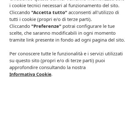
e skincare corretta
i cookie tecnici necessari al funzionamento del sito.
Cliccando
"Accetta tutto"
acconsenti all'utilizzo di
Olio di mandorle dolci: proprietà, usi e benefici
tutti i cookie (propri e/o di terze parti).
Pelle lucida: cause, skincare corretta e consigli pratici per il
Cliccando
"Preferenze"
potrai configurare le tue
viso
scelte, che saranno modificabili in ogni momento
tramite link presente in fondo ad ogni pagina del sito.
Capelli perfetti anche in estate
Per conoscere tutte le funzionalità e i servizi utilizzati
Mani perfette in inverno: come proteggerle da freddo e
su questo sito (propri e/o di terze parti) puoi
screpolature
approfondire consultando la nostra
.
Informativa Cookie
Acqua micellare: cos’è, come funziona e quando usarla nella
skincare
Capillari rotti: cause, prevenzione e rimedi utili per la fragilità
capillare
Olio di Argan: benefici, proprietà e utilizzi per pelle, capelli e
unghie
Consigli vari