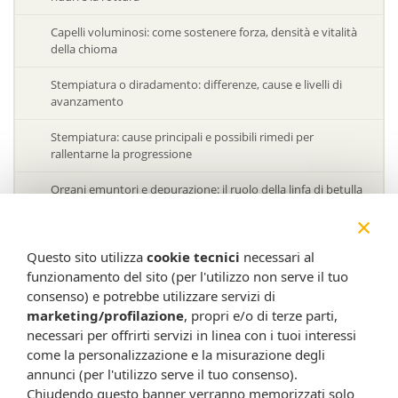
Capelli voluminosi: come sostenere forza, densità e vitalità
della chioma
Stempiatura o diradamento: differenze, cause e livelli di
avanzamento
Stempiatura: cause principali e possibili rimedi per
rallentarne la progressione
Organi emuntori e depurazione: il ruolo della linfa di betulla
×
Acido ialuronico: proprietà, utilizzi e benefici per pelle e
articolazioni
Questo sito utilizza
cookie tecnici
necessari al
funzionamento del sito (per l'utilizzo non serve il tuo
Acido ialuronico: cos’è, a cosa serve e differenze tra alto e
basso peso molecolare
consenso) e potrebbe utilizzare servizi di
marketing/profilazione
, propri e/o di terze parti,
Trattamenti viso in base all’età: come adattare la skincare nel
necessari per offrirti servizi in linea con i tuoi interessi
tempo
come la personalizzazione e la misurazione degli
annunci (per l'utilizzo serve il tuo consenso).
Invecchiamento cutaneo: come rallentarlo con prevenzione
Chiudendo questo banner verranno memorizzati solo