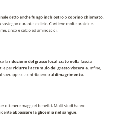
inale detto anche
fungo inchiostro
o
coprino chiomato
.
o sostegno durante le diete. Contiene molte proteine,
rame, zinco e calcio ed aminoacidi.
ce la
riduzione del grasso localizzato nella fascia
utile per
ridurre l'accumulo del grasso viscerale
. Infine,
al sovrappeso, contribuendo al
dimagrimento
.
per ottenere maggiori benefici. Molti studi hanno
vidente
abbassare la glicemia nel sangue
.